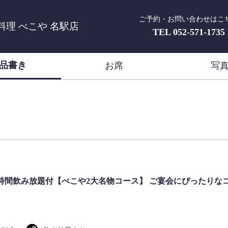
ご予約・お問い合わせはこ
理 べこや 名駅店
TEL
052-571-1735
品書き
お席
写
時間飲み放題付【べこや2大名物コース】 ご宴会にぴったりな