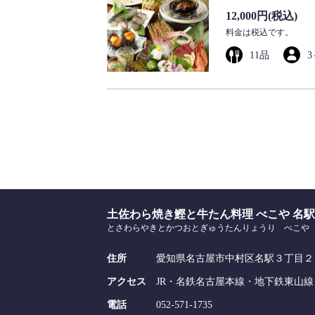
12,000円
(税込)
料金は税込です。
11品
3
土佐わら焼き鰹と牛たん料理 べこや 名
とさわらやきとかつおとぎゅうたんりょうり べこや
住所
愛知県名古屋市中村区名駅３丁目２
アクセス
JR・名鉄名古屋本線・地下鉄東山線
電話
052-571-1735