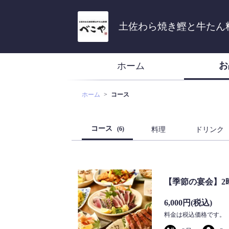
土佐わら焼き鰹と牛たん料
お
ホーム
ホーム
コース
コース
(6)
料理
ドリンク
【季節の宴会】2
6,000円
(税込)
料金は税込価格です。