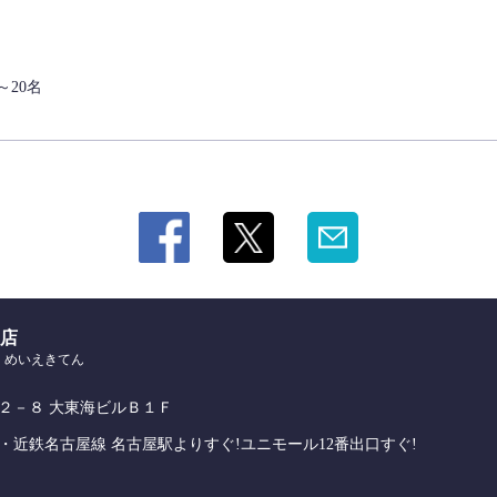
～20名
駅店
 めいえきてん
２－８ 大東海ビルＢ１Ｆ
・近鉄名古屋線 名古屋駅よりすぐ!ユニモール12番出口すぐ!