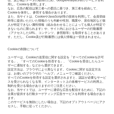
信、及び統計データの取得のため、GoogleAnalytics等のサービスを利
用し、Cookieを使用します。
なお、広告の配信は第三者への委託に基づき、第三者を経由して、
Cookieを保存し、参照する場合があります。
また、当サイトは、CookieやJavaScript等の技術を利用して、会員登録
時等に提供いただいた情報のうち年齢や性別、職業や、居住地区など個
人が特定できない属性情報（組み合わせることによっても個人が特定で
きないものに限られます）や、サイト内におけるユーザーの行動履歴
（アクセスしたURL、コンテンツ、参照順等）を取得することがありま
す。ただし、Cookie及び行動履歴には個人情報は一切含まれません。
Cookieの削除について
ユーザーは、Cookieの送受信に関する設定を「すべてのCookieを許可
する」、「すべてのCookieを拒否する」、「Cookieを受信したらユー
ザーに通知する」などから選択できます。
設定方法は、ブラウザにより異なります。 Cookieに関する設定方法
は、お使いのブラウザの「ヘルプ」メニューでご確認ください。
すべてのCookieを拒否する設定を選択されますと、認証が必要なサービ
スを受けられなくなる等、インターネット上の各種サービスの利用上、
制約を受ける場合がありますのでご注意ください。
なお、当サイトでは、ユーザーに適切な広告を配信するために、下記の
企業が提供する行動ターゲティング広告サービスを利用する場合があり
ます。
このサービスを無効にしたい場合は、下記のオプトアウトページにアク
セスし、手順に従ってください。