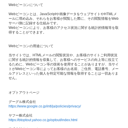
Webビーコンについて
Webビーコンとは、JavaScriptや画像データをウェブサイトやHTMLメ
ールに埋め込み、それらをお客様が閲覧した際に、その閲覧情報をWeb
サーバ側に記録する仕組みです。
Webビーコンにより、お客様のアクセス状況に関する統計的情報等を取
得することができます。
Webビーコンの用途について
当サイトでは、HTMLメールの閲覧状況や、お客様のサイトご利用状況
に関する統計的情報を収集して、お客様へのサービスの向上等に役立て
るために、Webビーコン等の技術を使用することがありますが、当サイ
トがWebビーコン等によってお客様のお名前、ご住所、電話番号、メー
ルアドレスといった個人を特定可能な情報を取得することは一切ありま
せん。
オプトアウトページ
グーグル株式会社
https://www.google.co.jp/intl/ja/policies/privacy/
ヤフー株式会社
https://btoptout.yahoo.co.jp/optout/index.html